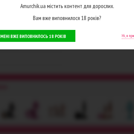
ties
Amurchik.ua містить контент для дорослих.
Вам вже виповнилося 18 років?
ка
Ні, я пр
 МЕНІ ВЖЕ ВИПОВНИЛОСЬ 18 РОКІВ
 упаковка
ОБКИ