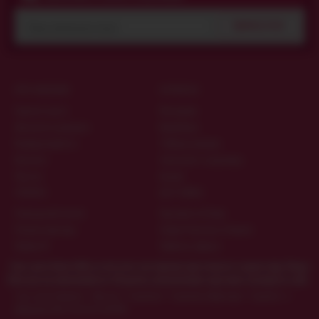
ПІДПИСАТИСЯ
ПРО МАГАЗИН
КОРИСНО
Гарантія якості
Матеріали
Дисконтна програма
Виробники
Конфіденційність
Таблиця розмірів
Контакти
Запитання та відповіді
Про нас
Цікаве
ОПЛАТА
ДОСТАВКА
Накладений платіж
Кур'єром по Києву
Рахунок-фактура
Новою Поштою по Україні
Приват24
Публічна оферта
Секс шоп Amurchik.ua
містить матеріали еротичного характеру. Якщо
Вам ще не виповнилося 18 років, наполегливо просимо покинути сайт.
Секс-шоп Амурчик️
>
Для неї
>
Страпони
>
Страпони-вібратори
>
Страпон c з
вібрацією Ultra Harness 022041