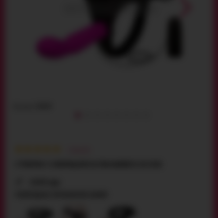
Артикул:
10069
1
відгуків
СТРАПОН C З ВІБРАЦІЄЮ ULTRA HARNESS 022041
1419 грн
РОЗПРОДАНО, ПРОПОНУЄМО ЗАМІНУ