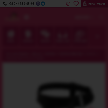
+380 44 359-05-93
НЕМА ТОВАРІВ
UA
RU
КАТЕГОРІЇ
ДЛЯ НЕЇ
ДЛЯ НЬОГО
ДЛЯ ПАРИ
БІЛИЗНА · ОДЯГ
ФЕТИШ · BDSM
Секс-шоп Амурчик️
>
Для неї
>
Страпони
>
Страпони-вібратори
>
Страпон c з
вібрацією Ultra Harness 022041