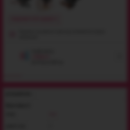
ПОВІДОМИТИ ПРО НАЯВНІСТЬ
Продукція сексуального характеру, неповнолітнім продаж
заборонений
Засоби захисту
Вибрати
від
49
грн
до
1004
грн
ДЕТАЛЬНИЙ ОПИС
Властивості
Baile
БРЕНД:
4
ДІАМЕТР (СМ):