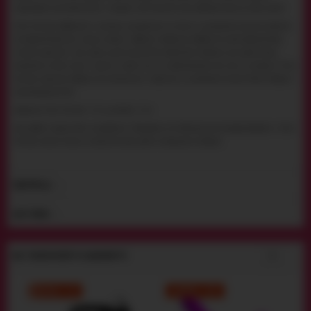
гарантовано урізноманітнить і подарує нові відчуття парі, особливо, якщо це пара дівчат.
Ultra Harness зроблений із силікону, надівається на стегна за допомогою зручних ременів.
Сам фалоімітатор має гладку голівку і ребристу поверхню стовбура. На дотик фалоімітатор
м'який, пружний і при цьому дуже міцний. Ви можете бути впевнені, що страпон буде
триматися на Вас міцно і зручно, і навіть під час найактивнішої секс-гри не підведе. У Ultra
Harness є функція вібрації, яка вмикається і керується за допомогою пульта. Режим вібрації -
мультишвидкісний.
Довжина Ultra Harness - 15 см, діаметр - 4 см.
Для роботи іграшки Вам знадобиться 2 батарейки АА. Рекомендуємо використовувати з Ultra
Harness змазки тільки на водній основі, щоб не пошкодити матеріал.
ВІДГУКИ (
)
1
ДОСТАВКА
ВАС ТАКОЖ МОЖУТЬ ЗАЦІКАВИТИ
ЗНИЖКА - 5%
ЗНИЖКА - 20%