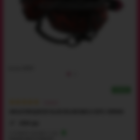
Артикул:
24229
НОВИНКА
4
відгуків
ФІКСАТОРИ ДЛЯ НІГ BLAZE DELUXE ANKLE CUFFS, ЧЕРВОНІ
1994 грн
Є в наявності, доставка 1-2 дні
Безкоштовно по Україні!