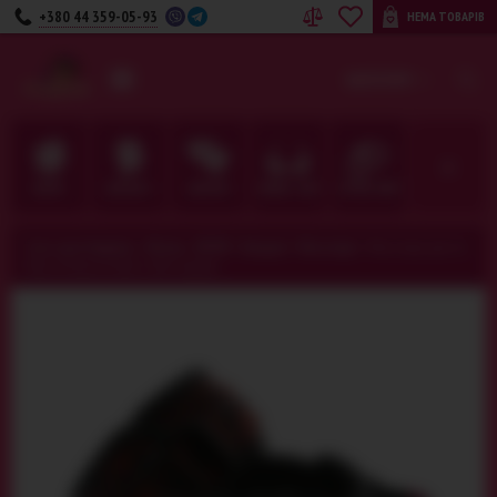
+380 44 359-05-93
НЕМА ТОВАРІВ
UA
RU
КАТЕГОРІЇ
ДЛЯ НЕЇ
ДЛЯ НЬОГО
ДЛЯ ПАРИ
БІЛИЗНА · ОДЯГ
ФЕТИШ · BDSM
Секс-шоп Амурчик️
>
Фетиш · BDSM
>
Бондаж
>
Фіксатори
>
Фіксатори для ніг
Blaze Deluxe Ankle Cuffs, червоні