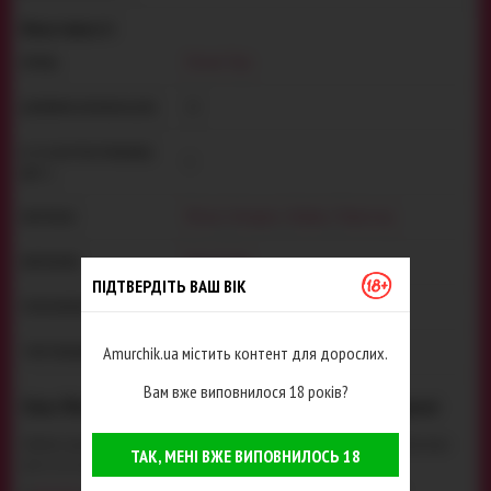
Властивості
Dream Toys
БРЕНД:
12
ДОВЖИНА ЗАГАЛЬНА (СМ):
К-СТЬ ШТУК В УПАКОВЦІ
1
(ШТ.):
Метал
,
Неопрен
,
Нейлон
,
Поліестер
МАТЕРІАЛ:
Dream Toys
ВИРОБНИК:
ПІДТВЕРДІТЬ ВАШ ВІК
Канада
РОЗРОБЛЕНО В:
Пакет
Amurchik.ua містить контент для дорослих.
ТИП УПАКОВКИ:
Вам вже виповнилося 18 років?
Опис Фіксатори для ніг Blaze Deluxe Ankle Cuffs, червоні
Любителі рольових ігор і БДСМ-практик напевно оцінять ці стильні, привабливі фіксатори
ТАК, МЕНІ ВЖЕ ВИПОВНИЛОСЬ 18
для ніг, які додадуть спеку в Ваше інтимне життя.