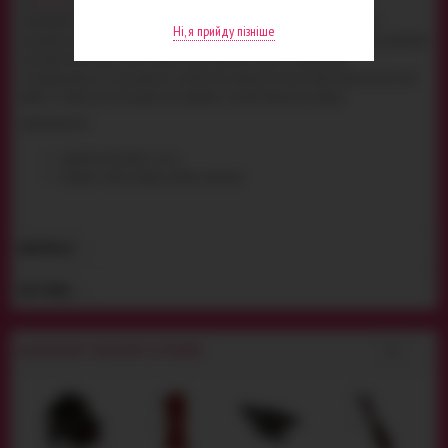
Ці
фіксатори
виконані з м'яких, приємних до тіла матеріалів. Широкий "браслет"
РОКІВ
прикрашений яскравими червоними малюнками в азійських мотивах комфортно
Ні, я прийду пізніше
відчувається на ногах. А ланцюжок сприяє обмеженню пересувань. Такий аксесуар допоможе
урізноманітнити Ваші звичні вечори захоплюючими іграми з елементами
підпорядкування і домінування. А естетичний зовнішній вигляд Blaze Deluxe Ankle Cuffs
робить їх ідеальним аксесуаром для рольових ігор або тематичних вечорів.
Характеристики:
довжина ланцюжка: 12 см;
матеріал: метал, неопрен, нейлон, поліестер.
ВІДГУКИ (
)
4
ДОСТАВКА
BLAZE DELUXE - АКСЕСУАРИ ТА ІГРАШКИ