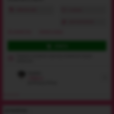
КУПИТИ В 1 КЛІК
В ОБРАНЕ
ДЛЯ ПОРІВНЯННЯ
Детальний опис
Залишити відгук
КУПИТИ
Продукція сексуального характеру, неповнолітнім продаж
заборонений
Нашийник
Вибрати
від
544
грн
до
3919
грн
ДЕТАЛЬНИЙ ОПИС