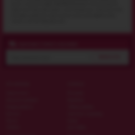
корзину на сайті або по телефону
044 359 05 93
. Доставка по Києву кур'єром або
поштою по всій Україні. Щоб замовити і купити Фіксатори для ніг Blaze Deluxe Ankle
Cuffs, червоні, додайте його в кошик (натисніть кнопку купити), оформите заявку
"Купити в 1 клік" або "Передзвоніть мені".
ПІДПИСНИКИ ОТРИМУЮТЬ КОД ЗНИЖКИ
ПІДПИСАТИСЯ
ПРО МАГАЗИН
КОРИСНО
Гарантія якості
Матеріали
Дисконтна програма
Виробники
Конфіденційність
Таблиця розмірів
Контакти
Запитання та відповіді
Про нас
Цікаве
ОПЛАТА
ДОСТАВКА