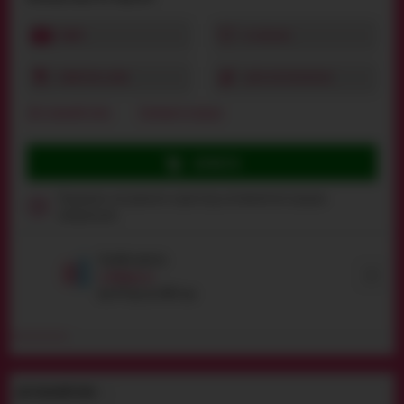
ВІДЕО
В ОБРАНЕ
КУПИТИ В 1 КЛІК
ДЛЯ ПОРІВНЯННЯ
Детальний опис
Залишити відгук
КУПИТИ
Продукція сексуального характеру, неповнолітнім продаж
заборонений
Засоби захисту
Вибрати
від
49
грн
до
1004
грн
ДЕТАЛЬНИЙ ОПИС