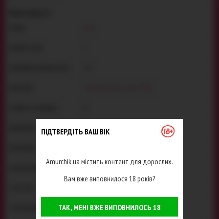
Властивості
Baile
БРЕНД:
4
ДІАМЕТР (СМ):
16.5
ДОВЖИНА ЗАГАЛЬНА (СМ):
Термопластична гума (TPR)
МАТЕРІАЛ:
Ні
НАЯВНІСТЬ ВІБРАЦІЇ:
Не потребує
ЖИВЛЕННЯ:
ПІДТВЕРДІТЬ ВАШ ВІК
Baile
ВИРОБНИК:
Amurchik.ua містить контент для дорослих.
Китай
РОЗРОБЛЕНО В:
Вам вже виповнилося 18 років?
Реалістик
ТЕКСТУРА:
ТАК, МЕНІ ВЖЕ ВИПОВНИЛОСЬ 18
Стандартний
ТИП КРІПЛЕННЯ: