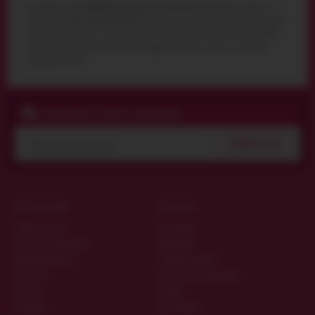
Ви можете купити
Подвійний страпон Ultra Female Harness
через корзину на
сайті або по телефону
044 359 05 93
. Доставка по Києву кур'єром або поштою по всій
Україні. Щоб замовити і купити Подвійний страпон Ultra Female Harness, додайте
його в кошик (натисніть кнопку купити), оформите заявку "Купити в 1 клік" або
"Передзвоніть мені".
ПІДПИСНИКИ ОТРИМУЮТЬ КОД ЗНИЖКИ
ПІДПИСАТИСЯ
ПРО МАГАЗИН
КОРИСНО
Гарантія якості
Матеріали
Дисконтна програма
Виробники
Конфіденційність
Таблиця розмірів
Контакти
Запитання та відповіді
Про нас
Цікаве
ОПЛАТА
ДОСТАВКА