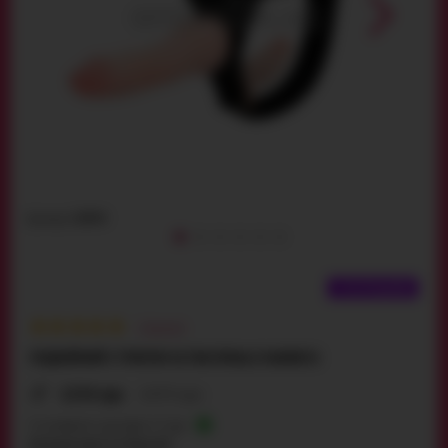
Артикул:
10094
ТОП ПРОДАЖІВ
8
відгуків
ПОДВІЙНИЙ СТРАПОН ULTRA FEMALE HARNESS
1254 грн
1475 грн
Є в наявності, доставка 1-2 дні
Безкоштовно по Україні!