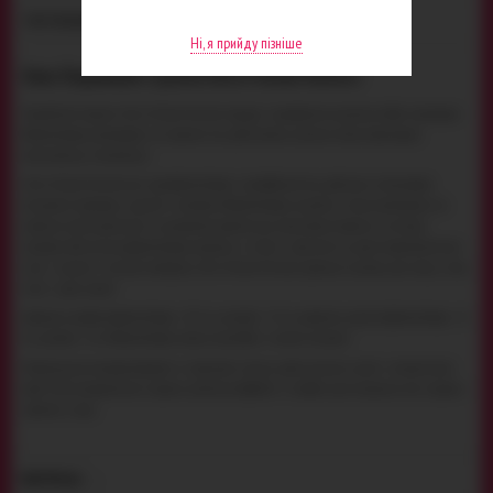
РОКІВ
Картонна упаковка
ТИП УПАКОВКИ:
Ні, я прийду пізніше
Опис Подвійний страпон Ultra Female Harness
Подвійний страпон Ultra Female Harness подарує задоволення одночасно обом партнерам.
Фалоімітатори розташовані на страпоні так, щоб активна дівчина також отримувала
максимальну стимуляцію.
Ultra Female Harness має два фалоімітатори і розроблений так, щоб один стимулював
пасивного партнера, а другий - активного. Фалоімітатори надійно і міцно тримаються на
страпоні, який одягається за допомогою ременів, що затягуються. Страпон не не буде
натирати або тиснути, фалоімітатори виконані з м'якої і приємної на дотик термопластичної
гуми - міцного і гнучкого матеріалу. Ultra Female Harness ідеально підійде для пари, у тому
числі і двох дівчат.
Довжина довшого фалоімітатора - 16.5 см, діаметр - 3.5 см, довжина другого фалоімітатора - 11
см, діаметр - 4 см Фалоімітатори можна відстібати і міняти місцями.
Рекомендуємо використовувати із страпоном змазку, щоб уникнути сухості і неприємного
тертя. Після використання іграшки достатньо обробити її засобом для очищення секс-іграшок і
промити у воді.
ВІДГУКИ (
)
8