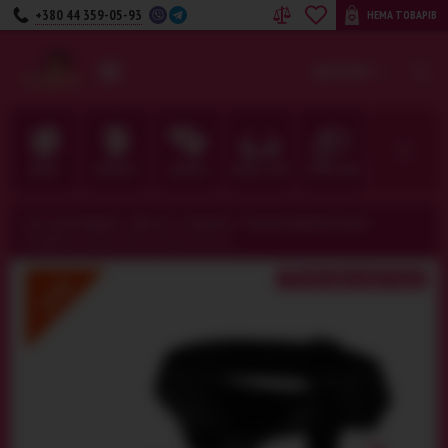
+380 44 359-05-93
НЕМА ТОВАРІВ
UA
RU
КАТЕГОРІЇ
ДЛЯ НЕЇ
ДЛЯ НЬОГО
ДЛЯ ПАРИ
БІЛИЗНА · ОДЯГ
ФЕТИШ · BDSM
Секс-шоп Амурчик️
>
Для неї
>
Страпони
>
Страпони-фалоімітатори
>
Подвійний страпон Ultra Female Harness
До кінця акції 4 дні
-15%