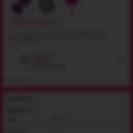
ПОВІДОМИТИ ПРО НАЯВНІСТЬ
Продукція сексуального характеру, неповнолітнім продаж
заборонений
Засоби захисту
Вибрати
від
49
грн
до
1004
грн
ДЕТАЛЬНИЙ ОПИС
Властивості
You2Toys
БРЕНД:
3.7
ДІАМЕТР (СМ):