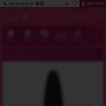
+380 44 359-05-93
НЕМА ТОВАРІВ
UA
RU
КАТЕГОРІЇ
ДЛЯ НЕЇ
ДЛЯ НЬОГО
ДЛЯ ПАРИ
БІЛИЗНА · ОДЯГ
ФЕТИШ · BDSM
Секс-шоп Амурчик️
>
Для неї
>
Анальні іграшки
>
Анальні пробки
>
Анальна
пробка Underground Large, чорна