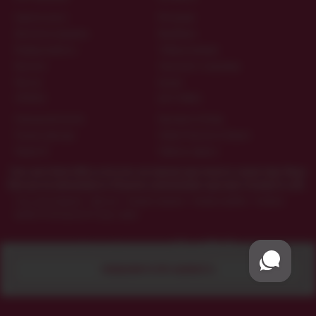
Гарантія якості
Матеріали
Дисконтна програма
Виробники
Конфіденційність
Таблиця розмірів
Контакти
Запитання та відповіді
Про нас
Цікаве
ОПЛАТА
ДОСТАВКА
Накладений платіж
Кур'єром по Києву
Рахунок-фактура
Новою Поштою по Україні
Приват24
Публічна оферта
Секс шоп Amurchik.ua
містить матеріали еротичного характеру. Якщо
Вам ще не виповнилося 18 років, наполегливо просимо покинути сайт.
Секс-шоп Амурчик️
>
Для неї
>
Анальні іграшки
>
Анальні пробки
>
Анальна
пробка Underground Large, чорна
Приєднуйтеся до нас -
ПОВІДОМИТИ ПРО НАЯВНІСТЬ
© Сексшоп «Амурчик», 2011–2026 - Мапа сайту