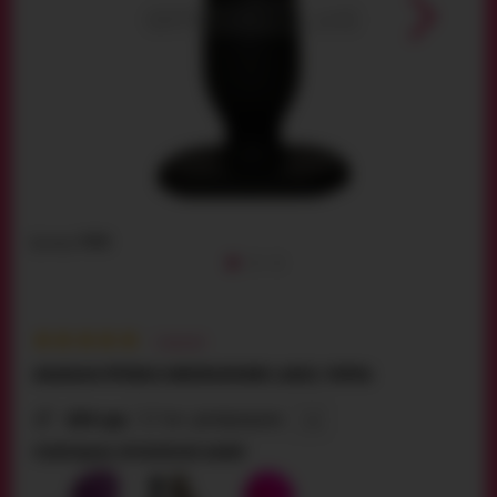
Артикул:
9998
1
відгуків
АНАЛЬНА ПРОБКА UNDERGROUND LARGE, ЧОРНА
604 грн
3.7 см - розпродано
РОЗПРОДАНО, ПРОПОНУЄМО ЗАМІНУ