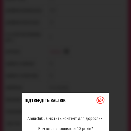
13.5
ДОВЖИНА ЗАГАЛЬНА (СМ):
12
ДОВЖИНА РОБОЧА (СМ):
К-СТЬ ШТУК В УПАКОВЦІ
1
(ШТ.):
Силікон
МАТЕРІАЛ:
Ні
НАЯВНІСТЬ ВІБРАЦІЇ:
Ні
НАЯВНІСТЬ ПРИСОСКИ:
Не потребує
ЖИВЛЕННЯ:
Orion
ПІДТВЕРДІТЬ ВАШ ВІК
ВИРОБНИК:
Німеччина
РОЗРОБЛЕНО В:
Amurchik.ua містить контент для дорослих.
Гладенька
ТЕКСТУРА:
Вам вже виповнилося 18 років?