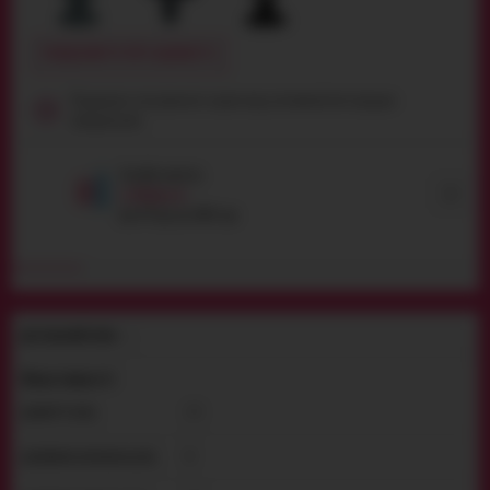
ПОВІДОМИТИ ПРО НАЯВНІСТЬ
Продукція сексуального характеру, неповнолітнім продаж
заборонений
Засоби захисту
Вибрати
від
49
грн
до
1004
грн
ДЕТАЛЬНИЙ ОПИС
Властивості
2.5
ДІАМЕТР (СМ):
8
ДОВЖИНА ЗАГАЛЬНА (СМ):