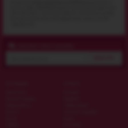
Ви можете купити
Анальна пробка Menz Stuff Roll Play, 8 см
через корзину на
сайті або по телефону
044 359 05 93
. Доставка по Києву кур'єром або поштою по всій
Україні. Щоб замовити і купити Анальна пробка Menz Stuff Roll Play, 8 см, додайте
його в кошик (натисніть кнопку купити), оформите заявку "Купити в 1 клік" або
"Передзвоніть мені".
ПІДПИСНИКИ ОТРИМУЮТЬ КОД ЗНИЖКИ
ПІДПИСАТИСЯ
ПРО МАГАЗИН
КОРИСНО
Гарантія якості
Матеріали
Дисконтна програма
Виробники
Конфіденційність
Таблиця розмірів
Контакти
Запитання та відповіді
Про нас
Цікаве
ОПЛАТА
ДОСТАВКА