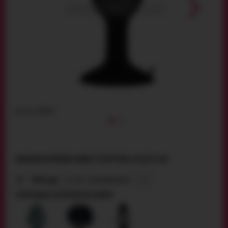
Артикул:
10195
АНАЛЬНА ПРОБКА MENZ STUFF ROLL PLAY, 8 СМ
704 грн
2.5 см - розпродано
РОЗПРОДАНО, ПРОПОНУЄМО ЗАМІНУ