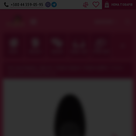
+380 44 359-05-93
НЕМА ТОВАРІВ
UA
RU
КАТЕГОРІЇ
ДЛЯ НЕЇ
ДЛЯ НЬОГО
ДЛЯ ПАРИ
БІЛИЗНА · ОДЯГ
ФЕТИШ · BDSM
Секс-шоп Амурчик️
>
Для неї
>
Анальні іграшки
>
Анальні пробки
>
Анальна
пробка Menz Stuff Roll Play, 8 см