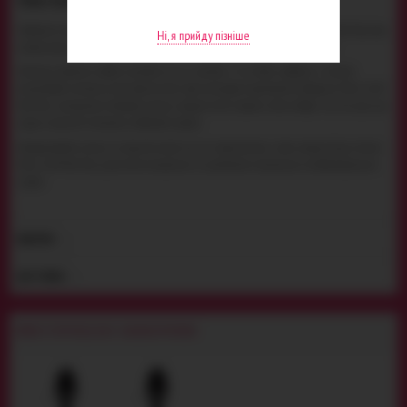
РОКІВ
Невелика стильна пробочка з приємним сюрпризом всередині - це Menz Stuff Roll Play. Така
Ні, я прийду пізніше
цікава штука прикрасить колекцію інтим-виробів кожного сексуального гурмана.
Загальна довжина пробки становить 8 см, її діаметр - 2.5 см. Вона зроблена з ніжного
оксамитового силікону, який вразить Вас своєю ласкавою струмливістю. Усередині Menz Stuff
Roll Play знаходиться металева кулька, завдяки якій іграшка злегка вібрує під час руху, що
додає анальній стимуляції особливого шарму.
Використовуйте змазку на водній основі під час проникнення, і воно завжди буде м'яким.
Menz Stuff Roll Play дуже легко очищається за допомогою спеціальних антибактеріальних
спреїв.
ВІДГУКИ
ДОСТАВКА
MENZ STUFF ROLL PLAY - АНАЛЬНІ ПРОБКИ