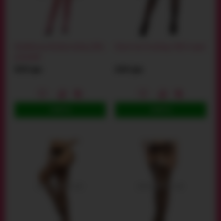
Комбінезон Bodystocking 2061,
Колготки Stockings 4024, чорні
рожевий
819 грн
644 грн
КУПИТИ
КУПИТИ