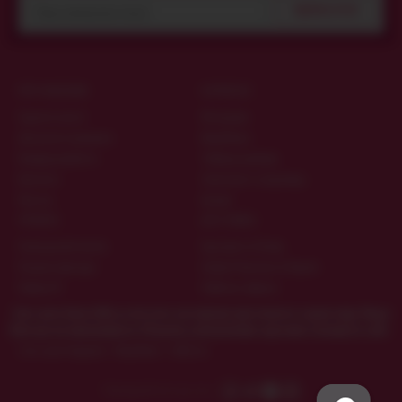
ПІДПИСАТИСЯ
ПРО МАГАЗИН
КОРИСНО
Гарантія якості
Матеріали
Дисконтна програма
Виробники
Конфіденційність
Таблиця розмірів
Контакти
Запитання та відповіді
Про нас
Цікаве
ОПЛАТА
ДОСТАВКА
Накладений платіж
Кур'єром по Києву
Рахунок-фактура
Новою Поштою по Україні
Приват24
Публічна оферта
Секс шоп Amurchik.ua
містить матеріали еротичного характеру. Якщо
Вам ще не виповнилося 18 років, наполегливо просимо покинути сайт.
Секс-шоп Амурчик️
>
Виробник = SoftLine
Приєднуйтеся до нас -