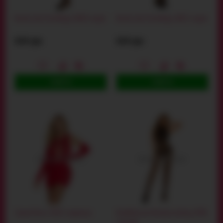
Колготки Stockings 4020, чорні
Колготки Stockings 4013, чорні
644 грн
644 грн
КУПИТИ
КУПИТИ
Сукня Dress 3023, червона
Комбінезон Bodystocking 2038,
чорний