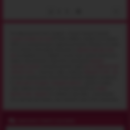
1
2
3
98
...
Ми завжди раді вітати Вас в амурчик - інтернет магазин. В нашому
інтернет магазині секс шоп
Ви можете вибрати і замовити Секс іграшки
SoftLine за доступною ціною і швидкою доставкою в Ужгород та по інших
містах України. Також, зверніть Вашу увагу на
фалоімітатори для точки
джі
від виробника та не забувайте, що для наших дорогих клієнітв у нас
завжди є свіжі пропозиції. Скористайтеся пропозицією
придбати
наручники сексшоп
за вигідною ціною. Вас здивує
ціна на лубриканти для
анального сексу
, а також інші товари , наприклад,
збуджуючі засоби - ціна
доступна кожному клієнту. Якщо Ви вже вирішили оформити замовлення
на
труси жіночі сексуальні
і
подарунки еротичні
- додайте в корзину
товар і виберіть спосіб оплати і доставки. Пропонуємо ще
анальні
фалоімітатори - придбати
які можливо за пару хвилин , а якщо виникли
якісь запитання про покупку , наша підтримка надасть Вам консультацію.
ПІДПИСНИКИ ОТРИМУЮТЬ КОД ЗНИЖКИ