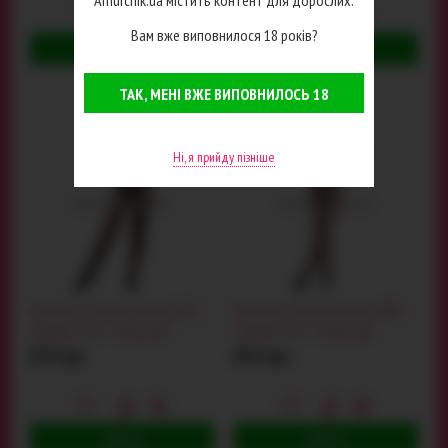
Amurchik.ua містить контент для дорослих.
Вам вже виповнилося 18 років?
КУПИТИ
КУПИТИ
ТАК, МЕНІ ВЖЕ ВИПОВНИЛОСЬ 18
РОКІВ
Ні, я прийду пізніше
Комплект Bodystocking 2071,
Комплект Bodystocking 2083,
чорний: топ + колготки
чорний: топ + колготки
879 грн
834 грн
КУПИТИ
КУПИТИ