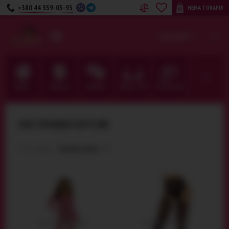
+380 44 359-05-93
НЕМА ТОВАРІВ
UA
RU
КАТЕГОРІЇ
ДЛЯ НЕЇ
ДЛЯ НЬОГО
ДЛЯ ПАРИ
БІЛИЗНА · ОДЯГ
ФЕТИШ · BDSM
СЕКС ІГРАШКИ SOFTLINE
1176
товарів:
Новинки зверху