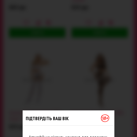
869 грн
819 грн
КУПИТИ
КУПИТИ
Комплект Bodystocking 2074,
Комплект Bodystocking 2080,
ПІДТВЕРДІТЬ ВАШ ВІК
білий: топ + колготки
чорний: топ + колготки
829 грн
839 грн