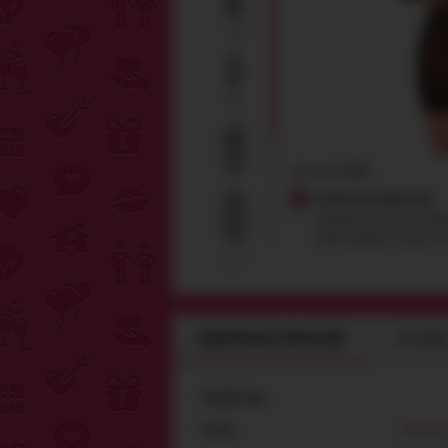
Артикул:
51283
НЕ МО
ОПЛАТА И ГАРАНТИЯ
Наложенный платеж, Прив
НА ПО
Обмен/возврат товара в 
Оставьте с
предложен
отказаться
Мы знаем
ПОДРОБНОЕ ОПИСАНИЕ
ОТЗЫВ
ПОЛУЧ
СЕЙЧАС
Свойства
Noir Ha
БРЕНД:
Укажите E-