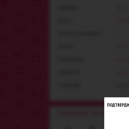
специальн
покупки.
Платья
ВИД ИЗДЕЛИЯ:
Для жен
ДЛЯ КОГО:
1
КОЛ-ВО ШТУК В УПАКОВКЕ (ШТ.):
Эластан
МАТЕРИАЛ:
Noir Ha
ПРОИЗВОДИТЕЛЬ:
Польша
РАЗРАБОТАНО В:
Картонна
ТИП УПАКОВКИ:
ПОДТВЕРДИ
NOIR HANDMADE - ПЛАТЬЯ