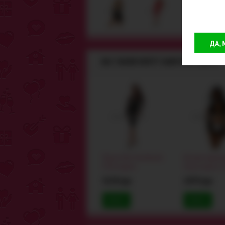
ДА,
ВАС ТАКЖЕ МОГУТ ЗАИНТЕРЕСОВАТЬ
Платье Noir Handmade
Костюм горничн
F310, черное
Sexy Lingerie 3
черный: бюстга
3159 грн
1979 грн
КУПИТЬ
КУПИТЬ