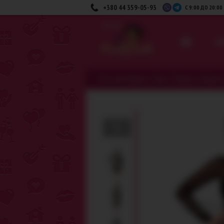
+380 44 359-05-93
С 9:00 ДО 20:00
вниз
ДЛ
Секс-шоп Амурчик️
>
Белье · Одежда
>
Клубная 