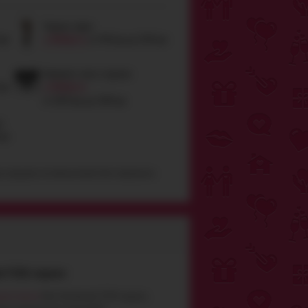
Черные чулки
Выбрать
грн
от
349
грн
до
2294
грн
Комплект: пояс и трусики
Выбрать
грн
от
1019
грн
до
3189
грн
и
грн
ра, продажа несовешеннолетним запрещена
e F369, черное
ьное платье
Noir Handmade F369 создано,