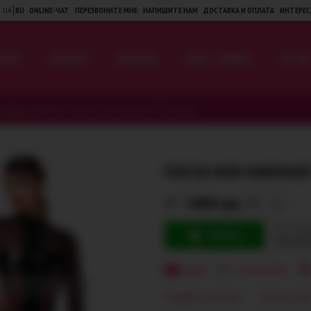
UA
RU
ONLINE-ЧАТ
ПЕРЕЗВОНИТЕ МНЕ
НАПИШИТЕ НАМ
ДОСТАВКА И ОПЛАТА
ИНТЕРЕС
Я НЕЁ
ДЛЯ НЕГО
ДЛЯ ПАРЫ
БЕЛЬЕ · ОДЕЖДА
ФЕТИШ 
одежда и платья
>
Платье Noir Handmade F369, черное
ПЛАТЬЕ NOIR HANDMADE 
3409 грн
XS
Есть в на
КУПИТЬ
Бесплатн
ВИДЕО
В ИЗБРАННОЕ
Подробное описание
Оставить отзы