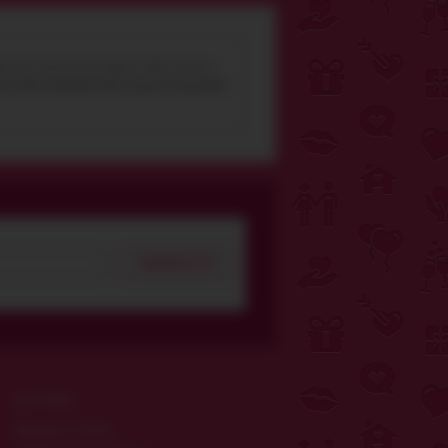
ром или почтой по всей Украине. Чтобы заказать и
атье Noir Handmade F369, черное по выгодной
ПОДПИСАТЬСЯ
ДОСТАВКА
Курьером по Киеву