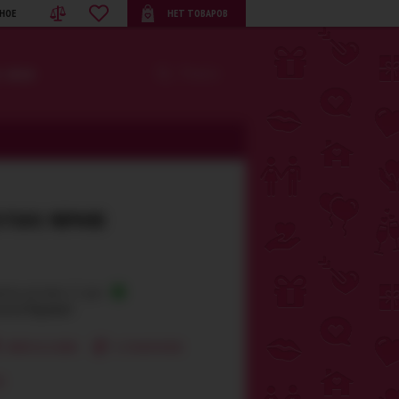
НОЕ
НЕТ ТОВАРОВ
· BDSM
F369, ЧЕРНОЕ
личии, доставка 1-2 дня
о по Украине!
КУПИТЬ В 1 КЛИК
К СРАВНЕНИЮ
в