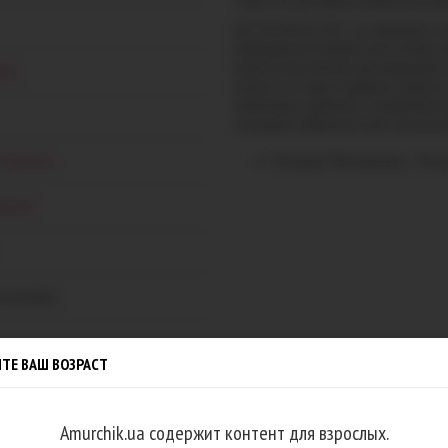
чтобы стать достойным пополнением Ваш
ое предложение для Вашей первой
Noir Handmade F369 - это невыразимо се
полупрозрачной тюлевой ткани, которая 
полоски искусственной кожи прикрывают
ОТПРАВИТЬ
щин
интригу. Этот наряд комфортно ощущаетс
ограничивает движений, а откровенный 
сексуальных образов или даже эротическ
Материал: 93% полиамид + 7% эла
,
Полиамид
ndmade
я упаковка
ТЕ ВАШ ВОЗРАСТ
Amurchik.ua содержит контент для взрослых.