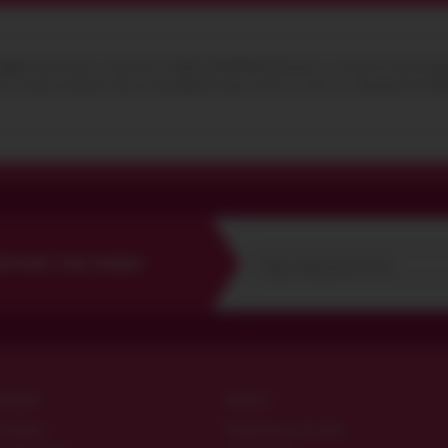
черное
через корзину на сайте или по телефону
044 359 05 93
. Доставка из секс шопа по Киеву курье
 его в корзину (нажмите кнопку купить), оформите заявку "Купить в 1 клик" или "Перезвоните мне".
Пл
ЛУЧАЮТ КОД СКИДКИ
ОЛЕЗНО
ОПЛАТА
териалы
Наложенным платежом