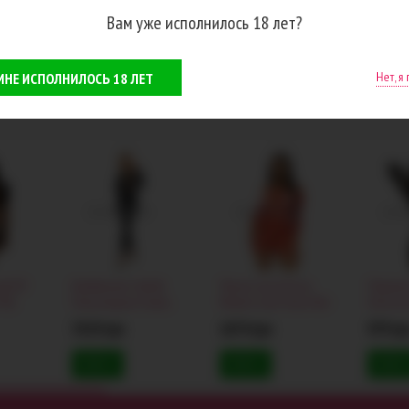
Вам уже исполнилось 18 лет?
Нет, я
 МНЕ ИСПОЛНИЛОСЬ 18 ЛЕТ
ой JSY
Комбинезон Cottelli
Платье Leg Avenue
Портупея
702,
Party Jumpsuit Snake,
Modern Love Heart Net
Harness 
льтер
черный
Dress, красное
5319 грн
1674 грн
979 гр
КУПИТЬ
КУПИТЬ
КУПИТ