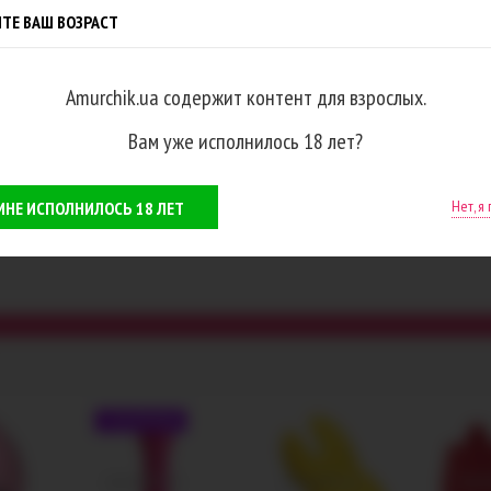
ТЕ ВАШ ВОЗРАСТ
я упаковка
Amurchik.ua содержит контент для взрослых.
Вам уже исполнилось 18 лет?
Нет, я
 МНЕ ИСПОЛНИЛОСЬ 18 ЛЕТ
ТОП ПРОДАЖ