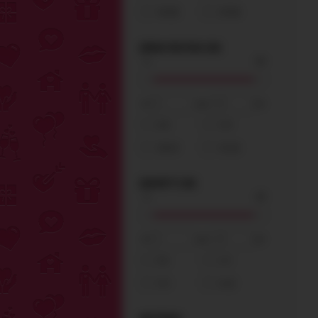
19-28
29-50
ДЛИНА РАБОЧАЯ (СМ)
от
до
см
0-4
5-9
10-14
15-26
ДИАМЕТР (СМ)
от
до
см
НЕ МО
0-1
2-3
НА ПО
4-5
6-12
Оставьте с
предложен