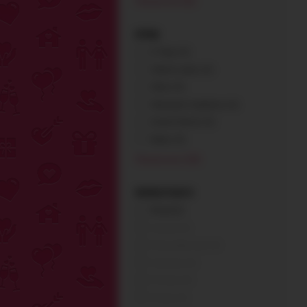
Показать все (82)
БРЕНД
A-Toys (+1)
Adrien Lastic (+2)
Alive (+1)
Attraction Cosmetics (+1)
Aurora Series (+1)
Baile (+5)
Показать все (128)
РАЗРАБОТАНО В
Китай (1)
Австрия (0)
Великобритания (0)
Германия (0)
Испания (0)
Италия (0)