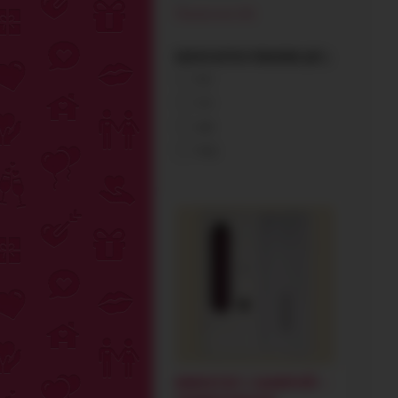
Показать все (14)
КОЛ-ВО ШТУК В УПАКОВКЕ (ШТ.)
0-2
3-5
6-8
9-11
ВИБРАТОР С КАМЕРОЙ —