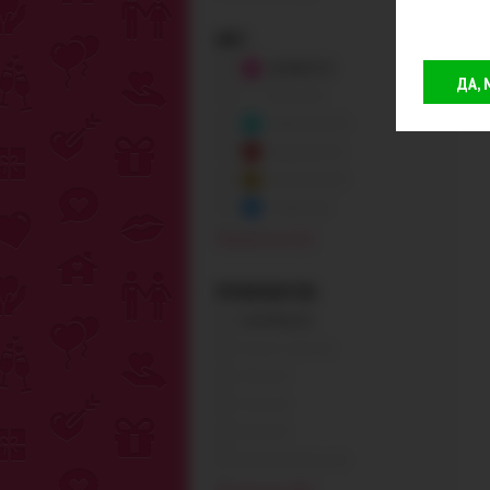
ЦВЕТ
розовый (1)
ДА,
белый (0)
бирюзовый (0)
бордовый (0)
бронзовый (0)
голубой (0)
Показать все (21)
ПРОИЗВОДИТЕЛЬ
Loveshop (1)
Adrien Lastic (0)
Alive (0)
Amor (0)
Baile (0)
Blush Novelties (0)