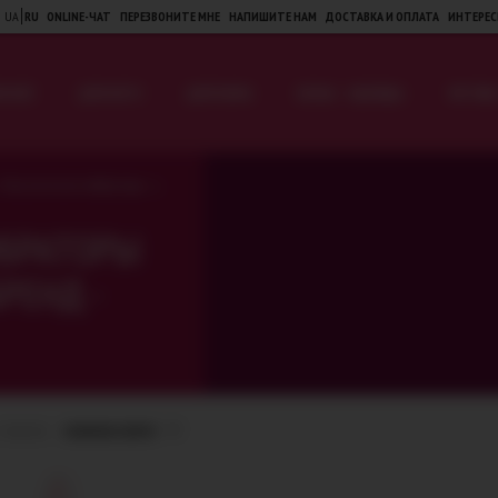
UA
RU
ONLINE-ЧАТ
ПЕРЕЗВОНИТЕ МНЕ
НАПИШИТЕ НАМ
ДОСТАВКА И ОПЛАТА
ИНТЕРЕС
Я НЕЁ
ДЛЯ НЕГО
ДЛЯ ПАРЫ
БЕЛЬЕ · ОДЕЖДА
ФЕТИШ 
>
Классические вибраторы
ИБРАТОРЫ
РЕНД -
ТОВАРОВ:
НОВИНКИ СВЕРХУ