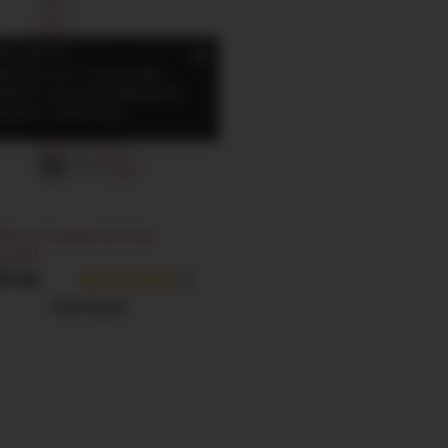
×
бные фильтры
дите быстрее то, что вам нужно.
ирайте сколько угодно фильтров, по
ому или несколько сразу.
бор из 2 игрушек Sex Toys,
озовый
04 грн
(1)
РАСПРОДАНО