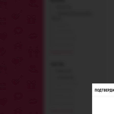
МАТЕРИАЛ
отказаться
Пластик (1)
Мы знаем
Термопластическая резина
ПОЛУЧ
(TPR) (1)
СЕЙЧАС
Акрил (0)
Алюминий (0)
Укажите E-
Биопластик (0)
специальн
Керамика (0)
покупки.
Показать все (17)
ТЕКСТУРА
Гладкая (1)
С шипами (1)
Бархатистая (0)
ПОДТВЕРДИ
Вихревая (0)
Волнистая (0)
Реалистик (0)
Показать все (11)