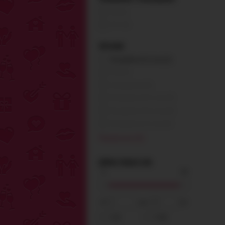
Да (0)
Нет (0)
ПИТАНИЕ
Батарейки АА (2 шт) (1)
USB (0)
Аккумулятор (0)
Батарейки LR1 (1 шт) (0)
Батарейки LR1 (2 шт) (0)
Батарейки АА (1 шт) (0)
Показать все (12)
ДЛИНА ОБЩАЯ (СМ)
от
до
см
0-8
9-18