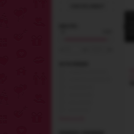
ОЧИСТИТЬ ФИЛЬТР
Удо
Най
ЦЕНА (ГРН.)
Выб
одн
от
до
грн.
ЭКСТРА ФУНКЦИИ
На
С подвижным язычком (0)
р
С подвижными шариками (0)
5
С подогревом (0)
С подсветкой (0)
С пульсацией (0)
С ротацией (0)
Показать все (8)
УПРАВЛЕНИЕ С ПРИЛОЖЕНИЯ