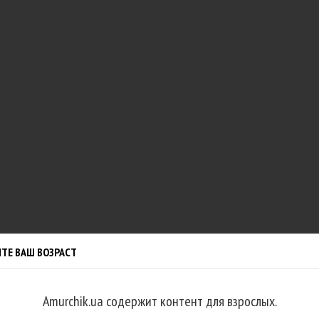
!
 чем вас порадовать!
ИТЕ БОНУС ПРЯМО
!
mail адрес, на который мы вышлем
ое предложение для Вашей первой
ОТПРАВИТЬ
ТЕ ВАШ ВОЗРАСТ
Amurchik.ua содержит контент для взрослых.