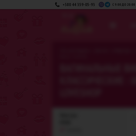
+380 44 359-05-93
С 9:00 ДО 20:00
вниз
ДЛ
>
>
>
Секс-шоп Амурчик️
Для неё
Вибраторы
Бренд - Loveshop
ВАГИНАЛЬНЫЕ В
КЛАССИЧЕСКИЕ : Б
LOVESHOP
Фильтры
1
БРЕНД
Loveshop