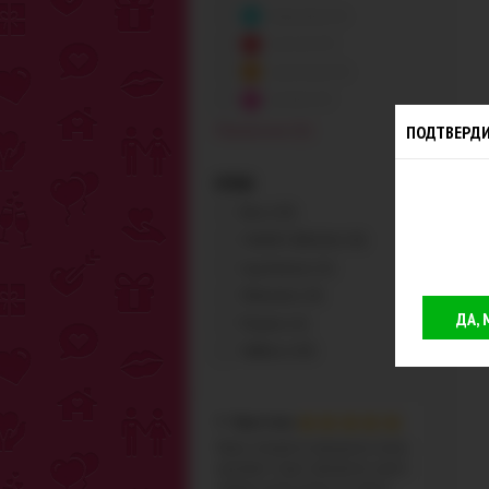
бирюзовый (0)
красный (0)
оранжевый (0)
розовый (0)
Показать все (11)
ПОДТВЕРДИ
БРЕНД
Baci (+23)
Cottelli Collection (+6)
Leg Avenue (+1)
Obsessive (+4)
ДА,
Passion (+2)
Softline (+67)
5 - Кристина
Белье смотрится прекрасно, очень
красивое. Сидит прекрасно, сшито
хорошо, нитки нигде не торчат.