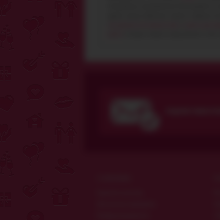
специальные предложения. Воспользуйтесь
другие представленные группы товаров в ма
сексуальная настольная игра
и
крема для ув
купить
которые можно в пару кликов и если 
ПОДПИСЧИКИ ПО
О МАГАЗИНЕ
П
Гарантия качества
Ма
Дисконтная программа
Пр
Конфиденциальность
Та