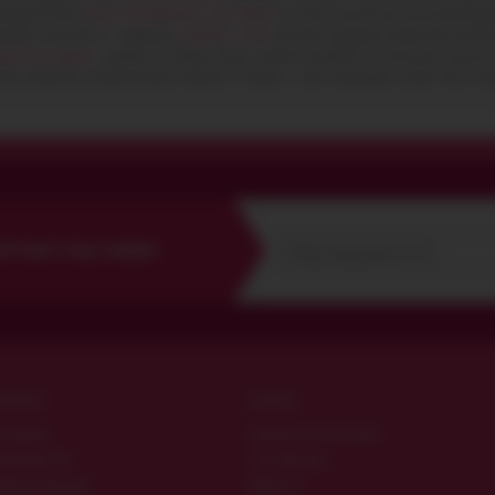
 предложением
купить презервативы с доставкой
по самым доступным ценам. Вам буд
газине amurchik ua , например,
страпоны - цена
доступна каждому покупателю. Если Вы
еличения грудей
- добавьте в корзину товар и укажите удобный тип доставки и оплат
у Вас возникнут дополнительные вопросы о покупке , наша поддержка окажет Вам конс
ЛУЧАЮТ КОД СКИДКИ
ОЛЕЗНО
ОПЛАТА
териалы
Наложенным платежом
оизводители
Счёт-фактура
блица размеров
Приват24