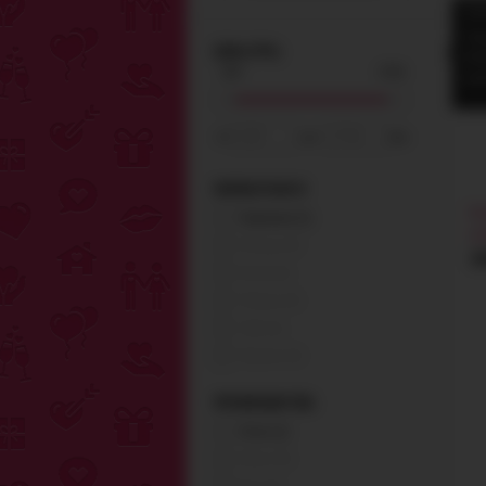
Удо
Най
ЦЕНА (ГРН.)
Выб
одн
от
до
грн.
РАЗРАБОТАНО В
Ко
Германия (2)
ко
Канада (0)
1
Китай (0)
Польша (0)
США (0)
Украина (0)
ПРОИЗВОДИТЕЛЬ
Orion (2)
Allure (0)
Baci (0)