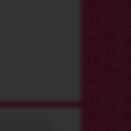
бренд - Mandy Mystery по ценам
аших покупателей у нас всегда есть