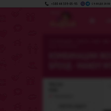
+380 44 359-05-93
С 9:00 ДО 20:00
вниз
ДЛ
>
>
Секс-шоп Амурчик️
Для неё
Белье · обувь
Бренд - Mandy Mystery
КОМБИНАЦИИ ЖЕН
БРЕНД - MANDY M
Фильтры
2
БРЕНД
Mandy Mystery
ОЧИСТИТЬ ФИЛЬТР