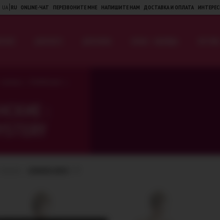
UA
RU
ONLINE-ЧАТ
ПЕРЕЗВОНИТЕ МНЕ
НАПИШИТЕ НАМ
ДОСТАВКА И ОПЛАТА
ИНТЕРЕС
Я НЕЁ
ДЛЯ НЕГО
ДЛЯ ПАРЫ
БЕЛЬЕ · ОДЕЖДА
ФЕТИШ 
>
>
 · одежда
Комбинации
СКИЕ :
YSTERY
ТОВАРОВ:
НОВИНКИ СВЕРХУ