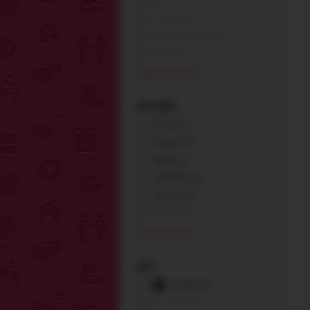
Chilirose (0)
Cottelli Collection (0)
Erolin (0)
Показать все (17)
МАТЕРИАЛ
Металл (1)
Пластик (1)
Плюш (1)
Полиамид (2)
Эластан (2)
Нейлон (0)
Показать все (8)
ЦВЕТ
черный (2)
белый (0)