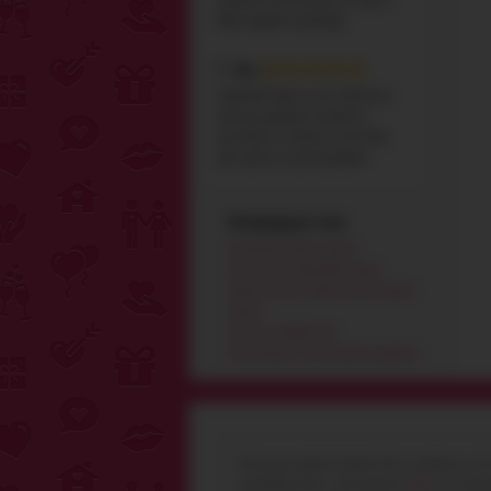
Муж сюрприз оценил;)))
5 - Ира
Хороший боди, сетка приятная,
мягкая, кружево смотрится
достойно и стильно, и застежки
для чулок не разочаровали
Популярные теги
анальные бусы купить
секс шоп резиновая кукла
эротическое белье для женщин
купить
сетка комбинезон
массажное масло купить украина
Мы рады приветствовать Вас в амурчик ua. У
производителя с доставкой в
Сумы
и по Укр