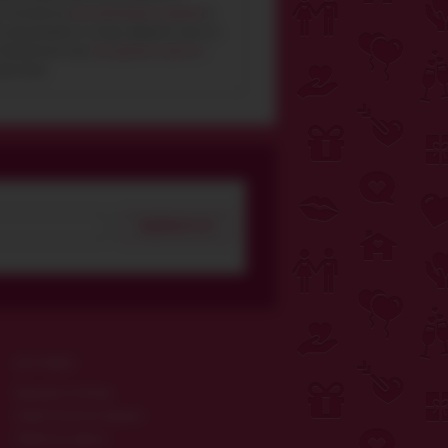
ет интересна
цена вагинальных шариков
и
 определились и готовы оформить заказ на
ы. Предлагаем еще
сексуальные корсеты -
ультацию.
ПОДПИСАТЬСЯ
ДОСТАВКА
Курьером по Киеву
Новой Почтой по Украине
Публичная оферта