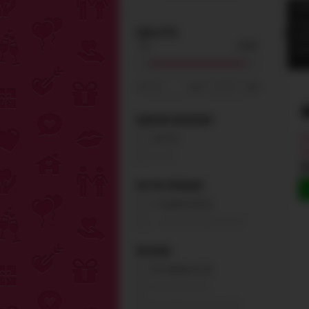
Удо
Най
ЦЕНА (ГРН.)
Выб
одн
от
до
грн.
НАЛИЧИЕ ВИБРАЦИИ
Ан
Нет (5)
Gl
Да (0)
1
ЭКСТРА ФУНКЦИИ
С подсветкой (1)
С электростимуляцией (0)
ПИТАНИЕ
Не требуется (5)
Аккумулятор (0)
Батарейки LR1 (1 шт) (0)