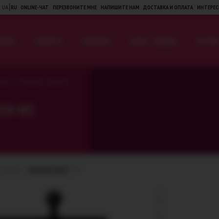
UA
RU
ONLINE-ЧАТ
ПЕРЕЗВОНИТЕ МНЕ
НАПИШИТЕ НАМ
ДОСТАВКА И ОПЛАТА
ИНТЕРЕС
Я НЕЁ
ДЛЯ НЕГО
ДЛЯ ПАРЫ
БЕЛЬЕ · ОДЕЖДА
ФЕТИШ 
>
ушки
Анальные шарики и
КИ NS
ТОВАРОВ:
НОВИНКИ СВЕРХУ