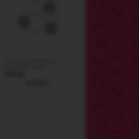
Анальные шарики Renegade
Pleasure Balls, черные
1639 грн
РАСПРОДАНО