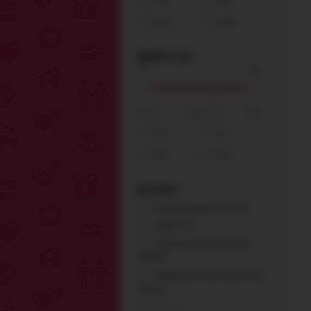
Оставьте с
19-27
28-49
предложен
отказаться
ДИАМЕТР (СМ)
Мы знаем
ПОЛУЧ
СЕЙЧАС
от
до
см
0-2
3-5
Укажите E-
специальн
6-8
9-11
покупки.
МАТЕРИАЛ
Поливинилхлорид (PVC) (1)
Силикон (1)
Термопластическая резина
(TPR) (2)
Термопластический эластомер
(TPE) (1)
Акрил (0)