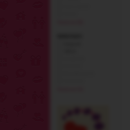
Adrien Lastic (0)
Alive (0)
Показать все (86)
РАЗРАБОТАНО В
Канада (4)
США (1)
Австралия (0)
Австрия (0)
Великобритания (0)
Германия (0)
Показать все (14)