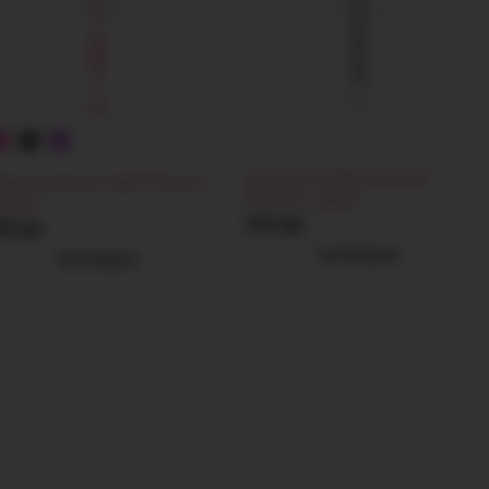
Анальный стимулятор Vivant
альная цепочка Aspire Pleasures,
Pleasures, черный
зовая
364 грн
99 грн
РАСПРОДАНО
РАСПРОДАНО
ЖЕТЕ РЕШИТЬСЯ
КУПКУ?