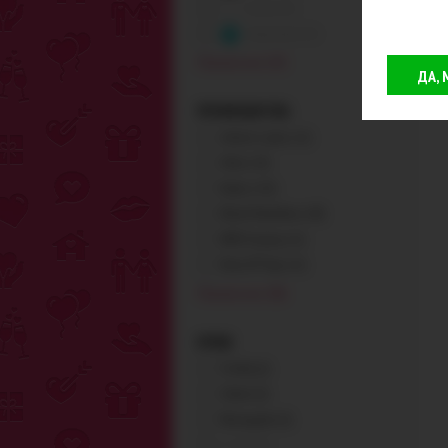
белый (0)
бирюзовый (0)
Показать все (19)
ДА,
ПРОИЗВОДИТЕЛЬ
Adrien Lastic (+2)
Alive (+4)
Baile (+15)
Blush Novelties (+8)
BMS Factory (+1)
Boss Of Toys (+1)
Показать все (58)
БРЕНД
Firefly (1)
Glams (1)
Renegade (1)
A-Toys (0)