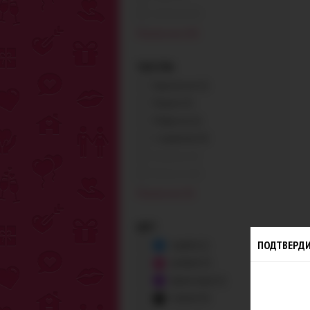
Алюминий (0)
Показать все (19)
ТЕКСТУРА
Бархатистая (1)
Гладкая (3)
Ребристая (1)
С шариками (4)
Вихревая (0)
Волнистая (0)
Показать все (9)
ЦВЕТ
ПОДТВЕРДИ
голубой (1)
розовый (3)
фиолетовый (1)
черный (4)