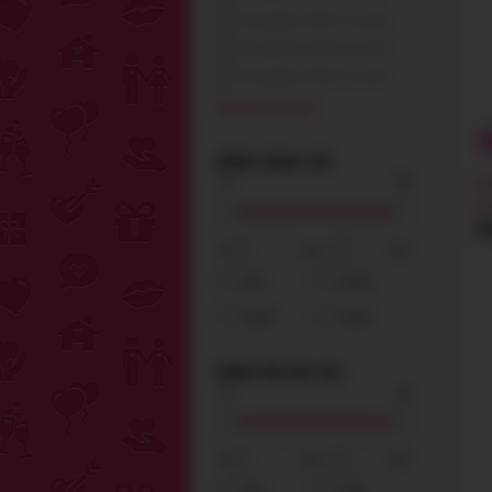
Батарейки LR41 (3 шт) (0)
Батарейки LR44 (2 шт) (0)
Батарейки LR44 (3 шт) (0)
Показать все (12)
ДЛИНА ОБЩАЯ (СМ)
Ан
ро
3
от
до
см
0-9
10-19
20-29
30-51
ДЛИНА РАБОЧАЯ (СМ)
НЕ МО
от
до
см
НА ПО
0-8
9-18