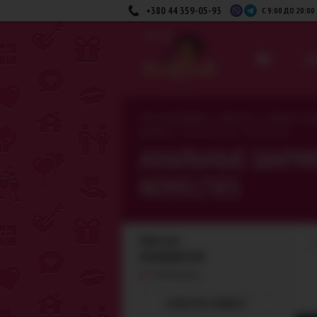
+380 44 359-05-93
С 9:00 ДО 20:00
вниз
ДЛ
>
>
Секс-шоп Амурчик️
Для неё
Анальные игр
>
цепочки
Производитель - NS Novelties
АНАЛЬНЫЕ ШАРИ
NOVELTIES
Фильтры
5
ПРОИЗВОДИТЕЛЬ
NS Novelties
ОЧИСТИТЬ ФИЛЬТР